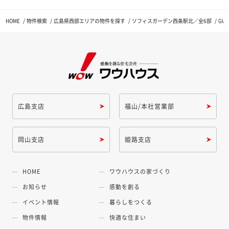
HOME
物件検索
広島県西部エリアの物件を探す
ソフィスガーデン西条駅北／全6邸
GW
広島支店
福山/本社営業部
岡山支店
姫路支店
HOME
ワウハウスの家づくり
お知らせ
感動を創る
イベント情報
暮らしをつくる
物件情報
快適な住まい