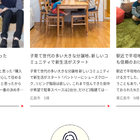
った
子育て世代の多い大きな分譲地、新しいコ
駅近で平坦
ミュニティで新生活がスタート
も信頼のお
思った 「購入
子育て世代の多い大きな分譲地 新しいコミュニティ
駅近で平坦地の
安心して住める
で新生活がスタート 「パントリーにシューズクロー
ける方でした。 ご夫婦ともに一戸建てで育ったとい
ると思ったから
ク、リビング階段は欲しい。これまで住んできた街中
うこともあり、
が一番の決め手だ
が希望で駐車スペースは2台分、だけど3階建てはイ
ておられたNさん。 郊外のニュータウン
条件もある程度
ヤ」。 いつしか、そんな要望をまとめた家ノートがで
になったことと
広島市 S様
東広島市 N様
で購入すること
きあがっていたというSさん。 その8割が満たされて
という希望もあ
買い手側の味方
いたらOKと思っていたものの、実際に家探しをして
住宅を探す中、
ったのが1番の
みると、注文住宅でないと希望を叶えられず、しかも
です。 「ワウハウスさんのことはほとんど知らなか
回があり、安心
予算オーバー。。。 「そんな膠着状態の中で、分譲前
ったので、はじ
のソフィスガーデンの情報を知りました。モデルハ
オシャレだし、
べ収納スペース
ウスが3棟完成したのを待って、見学したところ、そ
たので安心しました」とN
間で生活できる
の内の1棟がまさに要望にぴったり。しかも、モデル
社さんと接しま