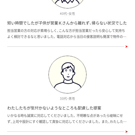
40代・女性
短い時間でしたが子供が営業Ｋさんから離れず、帰らない状況でした
担当営業の方の対応が素晴らしく、こんな方が担当営業だったら安心して気持ち
よく検討できるなと思いました。 電話対応から当日の接客説明も簡潔で物件のポ
イントを教えてもらいましたし、子供の世話までみてもらいました。 営業の方の
人間性がすぐわかりました。 ワウハウスは初めて見ましたが、接客含め構造、建物
の仕様は良いと思いました。 我が家は特にＫさんに感動しました。 短い時間でし
たが子供が営業Ｋさんから離れず、帰らない状況でしたし、帰ってる最中も、お姉
さんに会いたい、あの家に行きたいとずっと言ってました。
30代・男性
わたしたちが気付かないようなところも配慮した提案
いかなる時も誠実に対応してくださいました。 不明瞭な点があったら曖昧にせ
ず、上司や設計にすぐ確認して真摯に対応してくださいました。 また、わたしたち
が気付かないようなところも配慮して提案してくれたり、気になるところも調査
検討提案下さり、満足のいく住まいとなるように伴走して下さいました。本当に感