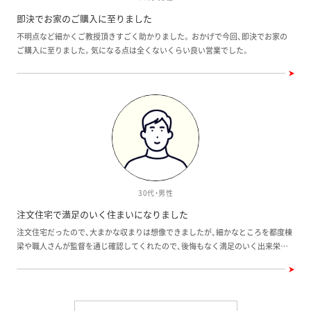
即決でお家のご購入に至りました
不明点など細かくご教授頂きすごく助かりました。 おかげで今回、即決でお家の
ご購入に至りました。気になる点は全くないくらい良い営業でした。
30代・男性
注文住宅で満足のいく住まいになりました
注文住宅だったので、大まかな収まりは想像できましたが、細かなところを都度棟
梁や職人さんが監督を通じ確認してくれたので、後悔もなく満足のいく出来栄え
になりました。 また、職業柄凝ってしまし、契約後もでき方に満足できず追加変更
を申し上げましたが、嫌な顔せず対応してくださったのが印象的でした。