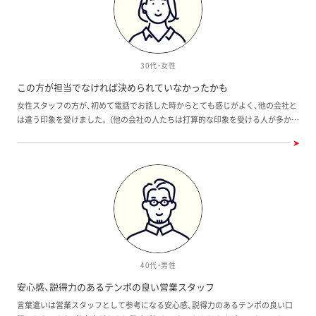
が喜んでいま
ハウスならではの高水準の仕様でありながら、予算
感じましたね。
可愛いお家がお
内に収まる好条件でした。それと、完成した建物を見
たのが最初でし
ても落ち着き、
て納得して購入できたことも良かったですね。私た
とずっと遊んで
グに入る引き戸
ちは、図面だけではイメージしづらかったので、ある
売り込みもされ
30代・女性
ラスのような引
意味、注文住宅にしなくてよかったのかもしれませ
いことの両面を
購入後も
んね」とSさん。 「大きな分譲地なので、これから子ど
建築途中の現場
この方が担当でなければ決められていなかったかも
のでとても安心
もの友達が増えるのも楽しみです。ひとつの街とい
ハウスさんを信頼
女性スタッフの方が、初めて電話でお話した時からとても感じがよく、他の会社と
入を急かされた
えるので、新しいコミュニティで一からスタートで
ハウスの家は、
は違う印象を受けました。 （他の会社の人たちは打算的な印象を受ける人が多かっ
配していました
きるのもいいですね」と、今後のタウンの発展を楽し
『帰りたくなる家』ですね。 
た） 若いのに住宅に関する知識も豊富で、こちらがいろいろと質問してしまいまし
持って購入でき
みにしていただいておりました。 建物だけでなく、
住宅にしようと
たが、全てしっかり答えてくれました。 家を決めるかどうかで悩んだ時も、「私た
担当者との相性も大事 直接取引だから、すべてがス
予算内に収めま
ち家族にとって条件に合っていると思う」と背中を押していただけたので、家を買
今後のリフォー
ムーズ 家探しが長かった分、いろいろな住宅会社や
ので、信頼して
わせようとしているという警戒感など一切なく、シンプルに家と向き合うことが
て、購入後もき
担当者に会ってきたSさん。その中で、いろいろなこ
り入れながらも
できました。 この方が担当でなければ決められていなかったかもしれません。 購
でとても安心で
とを教えてもらって感謝することも多かったそうだ
建売住宅とほ
入が決まってからも、丁寧に手順を教えていただき、スムーズに手続きを進めるこ
が、中にはひとつの物件にいろいろな会社が関係し
てることができました」
とができました。 ラインでの文章もいつも丁寧で気遣いができて、しっかりした
安い建売り物件
て、やり取りが複雑になったり、強引な営業をされて
緒に食事したり
方だなぁといつも感じていました。 明るくて笑顔が素敵で素直な印象を受ける方
が長年住んでい
イヤな思いもされたそう。 「そんなこともあったの
広く、天井も高
なので、大変なお仕事だと思いますが、変わらず今後も活躍されることを願ってお
かってきます。
で、ワウハウスの齋藤さんにも最初少し構えて接し
ッチンの横に
ります！ ありがとうございました。
40代・男性
出来ると思いま
ていたんです。でも、齋藤さんはこちらのペースに合
うためなんです
め手にすごく役
わせて対応してくれたり、細かなことも曖昧にされ
ている和室はリ
安心感、説得力のあるテンポの良い営業スタッフ
凄くオシャレで
ることなく丁寧に説明してくれる方だったので、信
からよく見える
言葉遣いは営業スタッフとして参考になる安心感、説得力のあるテンポの良い口
頼して相談することができました。モデルハウスを
ンジフードを白