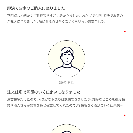
即決でお家のご購入に至りました
不明点など細かくご教授頂きすごく助かりました。 おかげで今回、即決でお家の
ご購入に至りました。気になる点は全くないくらい良い営業でした。
30代・男性
注文住宅で満足のいく住まいになりました
注文住宅だったので、大まかな収まりは想像できましたが、細かなところを都度棟
梁や職人さんが監督を通じ確認してくれたので、後悔もなく満足のいく出来栄え
になりました。 また、職業柄凝ってしまし、契約後もでき方に満足できず追加変更
を申し上げましたが、嫌な顔せず対応してくださったのが印象的でした。