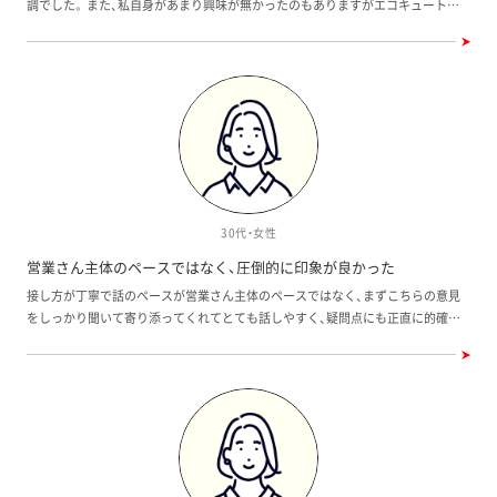
調でした。 また、私自身があまり興味が無かったのもありますがエコキュートの
購入したのですが、建築途中の写真を見せて欲しい
わりましたが、
説明がよくわかりませんでした。
とお願いしたら、きちんと見せていただけましたよ」
でもよく調べ
とSさん。 「それから、ワウハウスさんは売主さんな
すね。おかげで
ので、仲介会社が入らないで、直接やり取りができる
きました」。
点も良かったです。すべてがスムーズでした」。
30代・女性
営業さん主体のペースではなく、圧倒的に印象が良かった
接し方が丁寧で話のペースが営業さん主体のペースではなく、まずこちらの意見
をしっかり聞いて寄り添ってくれてとても話しやすく、疑問点にも正直に的確に
答えてくださったところも好印象でした。 また悩んでいたときの提案も条件に合
う色々な選択肢を出して頂きありがたかったです。 他社の営業さんとも話しまし
たが圧倒的に印象が良かったです。