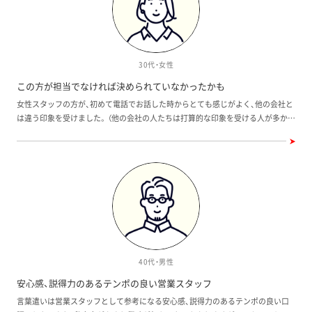
が喜んでいま
ハウスならではの高水準の仕様でありながら、予算
感じましたね。
可愛いお家がお
内に収まる好条件でした。それと、完成した建物を見
たのが最初でし
ても落ち着き、
て納得して購入できたことも良かったですね。私た
とずっと遊んで
グに入る引き戸
ちは、図面だけではイメージしづらかったので、ある
売り込みもされ
30代・女性
ラスのような引
意味、注文住宅にしなくてよかったのかもしれませ
いことの両面を
購入後も
んね」とSさん。 「大きな分譲地なので、これから子ど
建築途中の現場
この方が担当でなければ決められていなかったかも
のでとても安心
もの友達が増えるのも楽しみです。ひとつの街とい
ハウスさんを信頼
女性スタッフの方が、初めて電話でお話した時からとても感じがよく、他の会社と
入を急かされた
えるので、新しいコミュニティで一からスタートで
ハウスの家は、
は違う印象を受けました。 （他の会社の人たちは打算的な印象を受ける人が多かっ
配していました
きるのもいいですね」と、今後のタウンの発展を楽し
『帰りたくなる家』ですね。 
た） 若いのに住宅に関する知識も豊富で、こちらがいろいろと質問してしまいまし
持って購入でき
みにしていただいておりました。 建物だけでなく、
住宅にしようと
たが、全てしっかり答えてくれました。 家を決めるかどうかで悩んだ時も、「私た
担当者との相性も大事 直接取引だから、すべてがス
予算内に収めま
ち家族にとって条件に合っていると思う」と背中を押していただけたので、家を買
今後のリフォー
ムーズ 家探しが長かった分、いろいろな住宅会社や
ので、信頼して
わせようとしているという警戒感など一切なく、シンプルに家と向き合うことが
て、購入後もき
担当者に会ってきたSさん。その中で、いろいろなこ
り入れながらも
できました。 この方が担当でなければ決められていなかったかもしれません。 購
でとても安心で
とを教えてもらって感謝することも多かったそうだ
建売住宅とほ
入が決まってからも、丁寧に手順を教えていただき、スムーズに手続きを進めるこ
が、中にはひとつの物件にいろいろな会社が関係し
てることができました」
とができました。 ラインでの文章もいつも丁寧で気遣いができて、しっかりした
安い建売り物件
て、やり取りが複雑になったり、強引な営業をされて
緒に食事したり
方だなぁといつも感じていました。 明るくて笑顔が素敵で素直な印象を受ける方
が長年住んでい
イヤな思いもされたそう。 「そんなこともあったの
広く、天井も高
なので、大変なお仕事だと思いますが、変わらず今後も活躍されることを願ってお
かってきます。
で、ワウハウスの齋藤さんにも最初少し構えて接し
ッチンの横に
ります！ ありがとうございました。
40代・男性
出来ると思いま
ていたんです。でも、齋藤さんはこちらのペースに合
うためなんです
め手にすごく役
わせて対応してくれたり、細かなことも曖昧にされ
ている和室はリ
安心感、説得力のあるテンポの良い営業スタッフ
凄くオシャレで
ることなく丁寧に説明してくれる方だったので、信
からよく見える
言葉遣いは営業スタッフとして参考になる安心感、説得力のあるテンポの良い口
頼して相談することができました。モデルハウスを
ンジフードを白