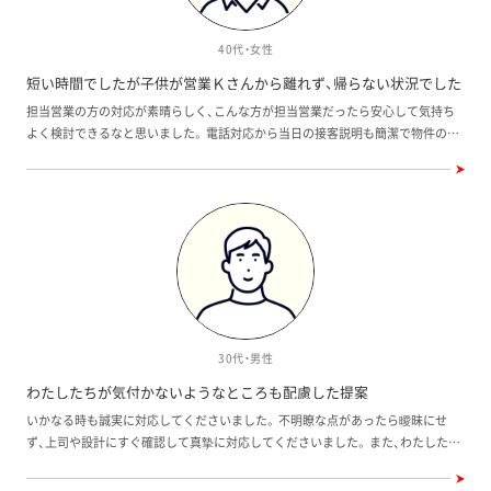
40代・女性
短い時間でしたが子供が営業Ｋさんから離れず、帰らない状況でした
担当営業の方の対応が素晴らしく、こんな方が担当営業だったら安心して気持ち
よく検討できるなと思いました。 電話対応から当日の接客説明も簡潔で物件のポ
イントを教えてもらいましたし、子供の世話までみてもらいました。 営業の方の
人間性がすぐわかりました。 ワウハウスは初めて見ましたが、接客含め構造、建物
の仕様は良いと思いました。 我が家は特にＫさんに感動しました。 短い時間でし
たが子供が営業Ｋさんから離れず、帰らない状況でしたし、帰ってる最中も、お姉
さんに会いたい、あの家に行きたいとずっと言ってました。
30代・男性
わたしたちが気付かないようなところも配慮した提案
いかなる時も誠実に対応してくださいました。 不明瞭な点があったら曖昧にせ
ず、上司や設計にすぐ確認して真摯に対応してくださいました。 また、わたしたち
が気付かないようなところも配慮して提案してくれたり、気になるところも調査
検討提案下さり、満足のいく住まいとなるように伴走して下さいました。本当に感