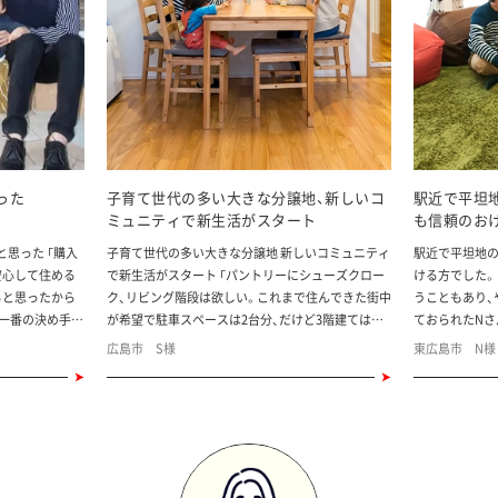
った
子育て世代の多い大きな分譲地、新しいコ
駅近で平坦
ミュニティで新生活がスタート
も信頼のお
思った 「購入
子育て世代の多い大きな分譲地 新しいコミュニティ
駅近で平坦地の
安心して住める
で新生活がスタート 「パントリーにシューズクロー
ける方でした。 ご夫婦ともに一戸建てで育ったとい
ると思ったから
ク、リビング階段は欲しい。これまで住んできた街中
うこともあり、
が一番の決め手だ
が希望で駐車スペースは2台分、だけど3階建てはイ
ておられたNさん。 郊外のニュータウン
条件もある程度
ヤ」。 いつしか、そんな要望をまとめた家ノートがで
になったことと
広島市 S様
東広島市 N様
で購入すること
きあがっていたというSさん。 その8割が満たされて
という希望もあ
買い手側の味方
いたらOKと思っていたものの、実際に家探しをして
住宅を探す中、
ったのが1番の
みると、注文住宅でないと希望を叶えられず、しかも
です。 「ワウハウスさんのことはほとんど知らなか
回があり、安心
予算オーバー。。。 「そんな膠着状態の中で、分譲前
ったので、はじ
のソフィスガーデンの情報を知りました。モデルハ
オシャレだし、
べ収納スペース
ウスが3棟完成したのを待って、見学したところ、そ
たので安心しました」とN
間で生活できる
の内の1棟がまさに要望にぴったり。しかも、モデル
社さんと接しま