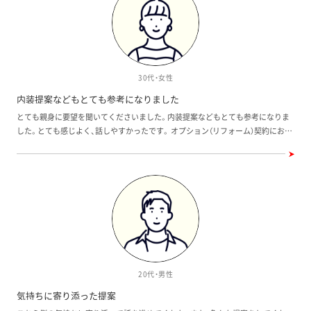
30代・女性
内装提案などもとても参考になりました
とても親身に要望を聞いてくださいました。内装提案などもとても参考になりま
した。とても感じよく、話しやすかったです。 オプション（リフォーム）契約におい
て、要望の優先順位が伝わっておらず、全て同じように頑張って頂いたので振り回
してしまった感じがして申し訳なかったです。いつまでにオプションの見積もり
をお願いすれば、契約までに間に合う（考える時間含め）か少し分かりにくかった
部分もありました。 まだお若い割にはしっかりされていますし、とても感じの良
い方なのでもっと年数が経って経験をつめば、もっと素敵な営業スタッフさんに
なると思います。
20代・男性
気持ちに寄り添った提案