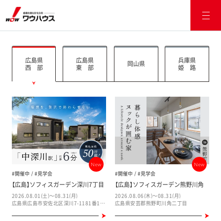
広島県
広島県
兵庫県
岡山県
西 部
東 部
姫 路
New
New
#開催中
#見学会
#開催中
#見学会
【広島】ソフィスガーデン深川7丁目
【広島】ソフィスガーデン熊野川角
2026.08.01(土)～08.31(月)
2026.08.06(木)～08.31(月)
広島県広島市安佐北区深川7-1181番1 他
広島県安芸郡熊野町川角二丁目