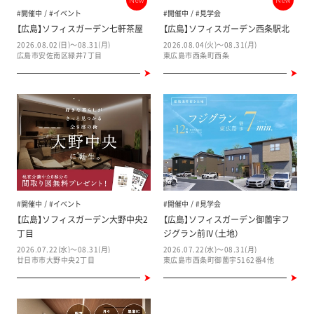
New
New
#開催中
#イベント
#開催中
#見学会
【広島】ソフィスガーデン七軒茶屋
【広島】ソフィスガーデン西条駅北
2026.08.02(日)～08.31(月)
2026.08.04(火)～08.31(月)
広島市安佐南区緑井7丁目
東広島市西条町西条
#開催中
#イベント
#開催中
#見学会
【広島】ソフィスガーデン大野中央2
【広島】ソフィスガーデン御薗宇フ
丁目
ジグラン前Ⅳ（土地）
2026.07.22(水)～08.31(月)
2026.07.22(水)～08.31(月)
廿日市市大野中央2丁目
東広島市西条町御薗宇5162番4他