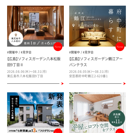
New
New
#開催中
#見学会
#開催中
#見学会
【広島】ソフィスガーデン八本松飯
【広島】ソフィスガーデン鶴江アー
田9丁目Ⅱ
バンテラス
2026.08.06(木)～08.31(月)
2026.08.05(水)～08.31(月)
東広島市八本松飯田9丁目
安芸郡府中町鶴江2-620番1